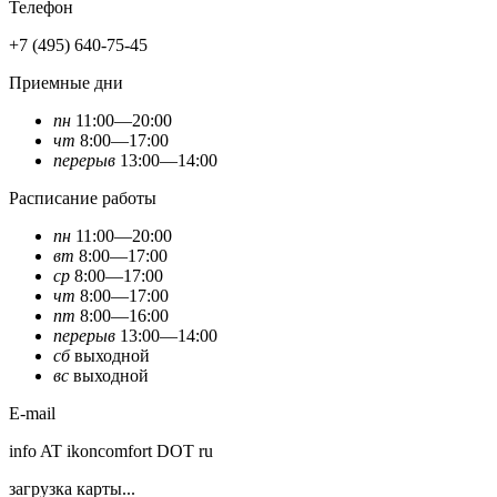
Телефон
+7 (495) 640-75-45
Приемные дни
пн
11:00—20:00
чт
8:00—17:00
перерыв
13:00—14:00
Расписание работы
пн
11:00—20:00
вт
8:00—17:00
ср
8:00—17:00
чт
8:00—17:00
пт
8:00—16:00
перерыв
13:00—14:00
сб
выходной
вс
выходной
E-mail
info AT ikoncomfort DOT ru
загрузка карты...