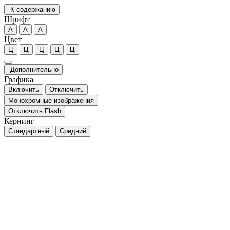
К содержанию
Шрифт
А
А
А
Цвет
Ц
Ц
Ц
Ц
Ц
Дополнительно
Графика
Включить
Отключить
Монохромные изображения
Отключить Flash
Кернинг
Стандартный
Средний