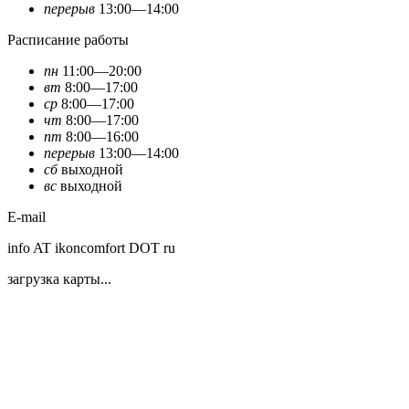
перерыв
13:00—14:00
Расписание работы
пн
11:00—20:00
вт
8:00—17:00
ср
8:00—17:00
чт
8:00—17:00
пт
8:00—16:00
перерыв
13:00—14:00
сб
выходной
вс
выходной
E-mail
info AT ikoncomfort DOT ru
загрузка карты...