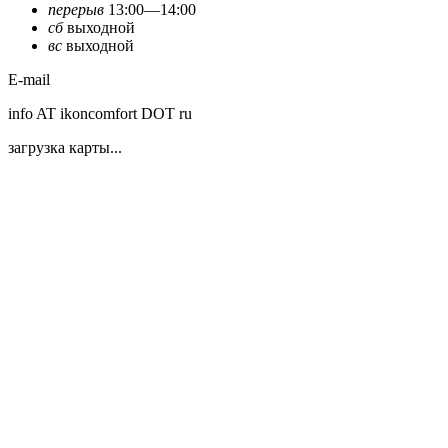
перерыв
13:00—14:00
сб
выходной
вс
выходной
E-mail
info AT ikoncomfort DOT ru
загрузка карты...