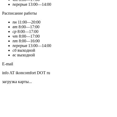
перерыв
13:00—14:00
Расписание работы
пн
11:00—20:00
вт
8:00—17:00
ср
8:00—17:00
чт
8:00—17:00
пт
8:00—16:00
перерыв
13:00—14:00
сб
выходной
вс
выходной
E-mail
info AT ikoncomfort DOT ru
загрузка карты...