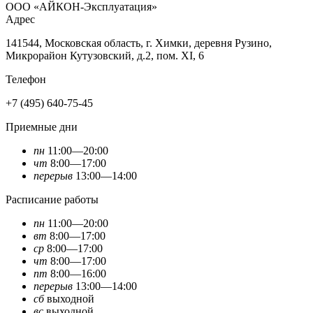
ООО «АЙКОН-Эксплуатация»
Адрес
141544, Московская область, г. Химки, деревня Рузино,
Микрорайон Кутузовский, д.2, пом. XI, 6
Телефон
+7 (495) 640-75-45
Приемные дни
пн
11:00—20:00
чт
8:00—17:00
перерыв
13:00—14:00
Расписание работы
пн
11:00—20:00
вт
8:00—17:00
ср
8:00—17:00
чт
8:00—17:00
пт
8:00—16:00
перерыв
13:00—14:00
сб
выходной
вс
выходной